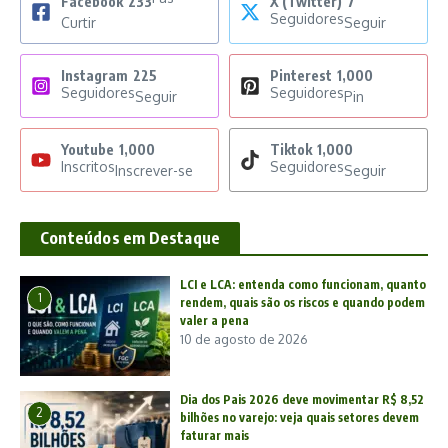
Facebook
233
X (Twitter)
7
Seguidores
Curtir
Seguir
Instagram
225
Pinterest
1,000
Seguidores
Seguidores
Seguir
Pin
Youtube
1,000
Tiktok
1,000
Inscritos
Seguidores
Inscrever-se
Seguir
Conteúdos em Destaque
LCI e LCA: entenda como funcionam, quanto
1
rendem, quais são os riscos e quando podem
valer a pena
10 de agosto de 2026
Dia dos Pais 2026 deve movimentar R$ 8,52
2
bilhões no varejo: veja quais setores devem
faturar mais