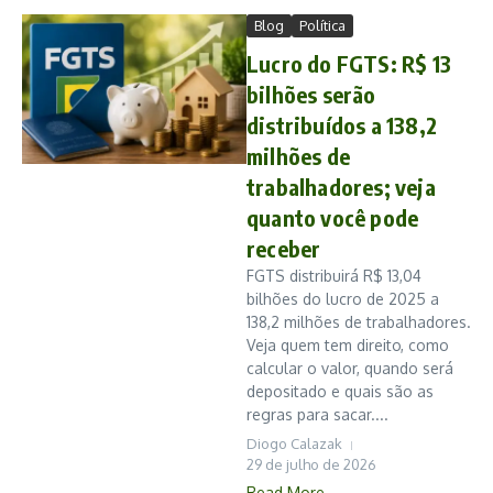
Blog
Política
Lucro do FGTS: R$ 13
bilhões serão
distribuídos a 138,2
milhões de
trabalhadores; veja
quanto você pode
receber
FGTS distribuirá R$ 13,04
bilhões do lucro de 2025 a
138,2 milhões de trabalhadores.
Veja quem tem direito, como
calcular o valor, quando será
depositado e quais são as
regras para sacar....
Diogo Calazak
29 de julho de 2026
Read More