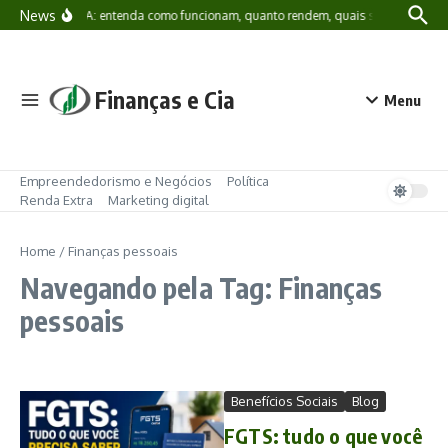
Ir para o conteúdo
News
LCI e LCA: entenda como funcionam, quanto rendem, quais são os riscos 
Finanças e Cia
Menu
Empreendedorismo e Negócios
Política
Renda Extra
Marketing digital
Home
/
Finanças pessoais
Navegando pela Tag: Finanças
pessoais
Benefícios Sociais
Blog
FGTS: tudo o que você