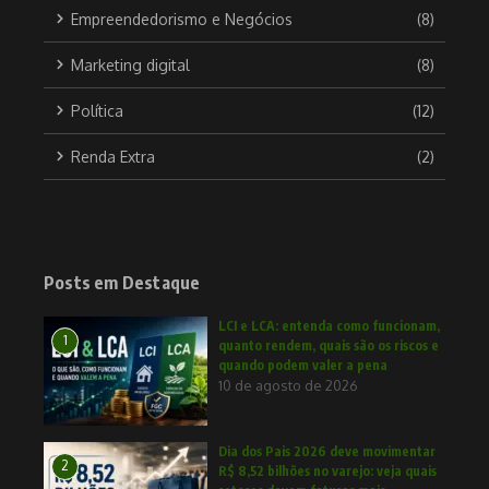
Empreendedorismo e Negócios
(8)
Marketing digital
(8)
Política
(12)
Renda Extra
(2)
Posts em Destaque
LCI e LCA: entenda como funcionam,
1
quanto rendem, quais são os riscos e
quando podem valer a pena
10 de agosto de 2026
Dia dos Pais 2026 deve movimentar
2
R$ 8,52 bilhões no varejo: veja quais