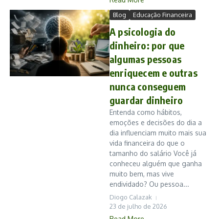
Blog
Educação Financeira
A psicologia do
dinheiro: por que
algumas pessoas
enriquecem e outras
nunca conseguem
guardar dinheiro
Entenda como hábitos,
emoções e decisões do dia a
dia influenciam muito mais sua
vida financeira do que o
tamanho do salário Você já
conheceu alguém que ganha
muito bem, mas vive
endividado? Ou pessoa...
Diogo Calazak
23 de julho de 2026
Read More