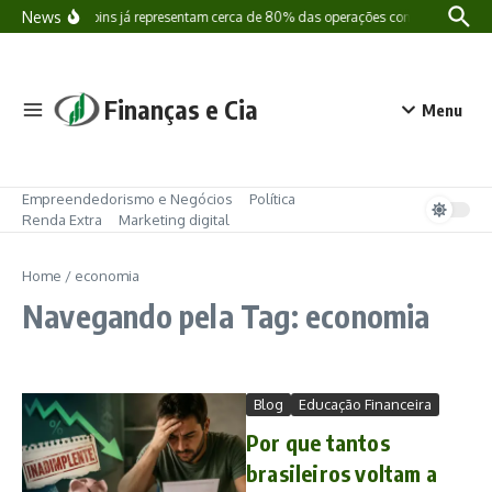
Ir para o conteúdo
News
Stablecoins já representam cerca de 80% das operações com criptomoedas 
Finanças e Cia
Menu
Empreendedorismo e Negócios
Política
Renda Extra
Marketing digital
Home
/
economia
Navegando pela Tag: economia
Blog
Educação Financeira
Por que tantos
brasileiros voltam a