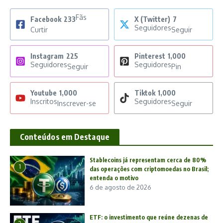
Fãs
Facebook
233
X (Twitter)
7
Seguidores
Curtir
Seguir
Instagram
225
Pinterest
1,000
Seguidores
Seguidores
Seguir
Pin
Youtube
1,000
Tiktok
1,000
Inscritos
Seguidores
Inscrever-se
Seguir
Conteúdos em Destaque
Stablecoins já representam cerca de 80%
1
das operações com criptomoedas no Brasil;
entenda o motivo
6 de agosto de 2026
ETF: o investimento que reúne dezenas de