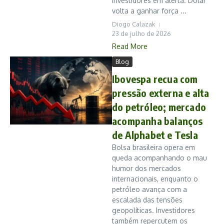
investidores em alerta. Dólar
volta a ganhar força ...
Diogo Calazak
23 de julho de 2026
Read More
Blog
Ibovespa recua com
pressão externa e alta
do petróleo; mercado
acompanha balanços
de Alphabet e Tesla
Bolsa brasileira opera em
queda acompanhando o mau
humor dos mercados
internacionais, enquanto o
petróleo avança com a
escalada das tensões
geopolíticas. Investidores
também repercutem os