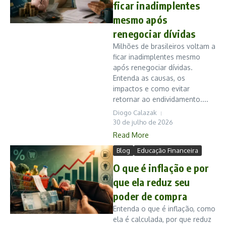
ficar inadimplentes
mesmo após
renegociar dívidas
Milhões de brasileiros voltam a
ficar inadimplentes mesmo
após renegociar dívidas.
Entenda as causas, os
impactos e como evitar
retornar ao endividamento....
Diogo Calazak
30 de julho de 2026
Read More
Blog
Educação Financeira
O que é inflação e por
que ela reduz seu
poder de compra
Entenda o que é inflação, como
ela é calculada, por que reduz