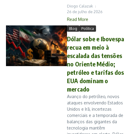
Diogo Calazak
26 de julho de 2026
Read More
Blog
Política
Dólar sobe e Ibovespa
recua em meio à
escalada das tensões
no Oriente Médio;
petróleo e tarifas dos
EUA dominam o
mercado
Avanço do petróleo, novos
ataques envolvendo Estados
Unidos e Irã, incertezas
comerciais e a temporada de
balanços das gigantes da
tecnologia mantêm