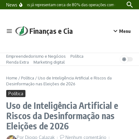
Ir para o conteúdo
News
Stablecoins já representam cerca de 80% das operações com criptomoedas no 
Finanças e Cia
Menu
Empreendedorismo e Negócios
Política
Renda Extra
Marketing digital
Home
/
Política
/
Uso de Inteligência Artificial e Riscos da
Desinformação nas Eleições de 2026
Política
Uso de Inteligência Artificial e
Riscos da Desinformação nas
Eleições de 2026
Por
Diogo Calazak
Nenhum comentário