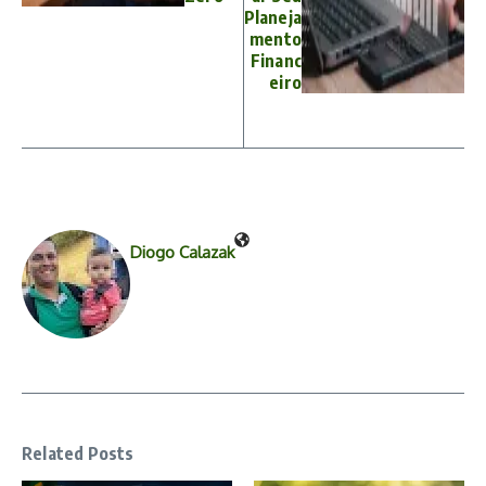
Planeja
mento
Financ
eiro
Diogo Calazak
Related Posts