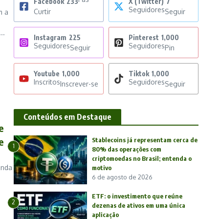
Facebook
233
X (Twitter)
7
Seguidores
Curtir
Seguir
m a
..
Instagram
225
Pinterest
1,000
Seguidores
Seguidores
Seguir
Pin
Youtube
1,000
Tiktok
1,000
Inscritos
Seguidores
Inscrever-se
Seguir
Conteúdos em Destaque
e
e
Stablecoins já representam cerca de
1
80% das operações com
criptomoedas no Brasil; entenda o
enda
motivo
6 de agosto de 2026
,
ETF: o investimento que reúne
2
dezenas de ativos em uma única
aplicação