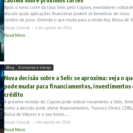
Após o novo corte da taxa Selic pelo Copom, investidores voltara
discutir quais aplicações financeiras podem se beneficiar do novo
cenário de juros. Entenda o que muda para a renda fixa, Bolsa de V.
Diogo Calazak
6 de agosto de 2026
Read More
Blog
Economia e Varejo
Nova decisão sobre a Selic se aproxima: veja o qu
pode mudar para financiamentos, investimentos 
crédito
A próxima reunião do Copom pode reduzir novamente a Selic. Ent
como a decisão pode afetar financiamentos, Tesouro Direto, CDBs
Bolsa de Valores e o seu bolso....
Diogo Calazak
1 de agosto de 2026
Read More