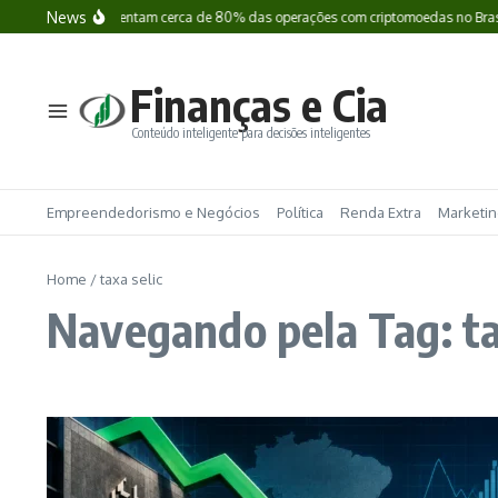
Ir para o conteúdo
News
ecoins já representam cerca de 80% das operações com criptomoedas no Brasil; e
Finanças e Cia
Conteúdo inteligente para decisões inteligentes
Empreendedorismo e Negócios
Política
Renda Extra
Marketing
Home
/
taxa selic
Navegando pela Tag: ta