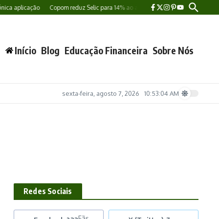
 aplicação
Copom reduz Selic para 14% ao ano e mantém cautela sobre próximo
Início
Blog
Educação Financeira
Sobre Nós
sexta-feira, agosto 7, 2026
10:53:05 AM
Redes Sociais
Fãs