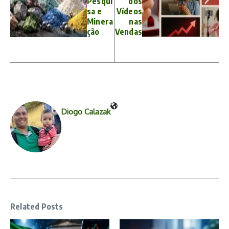
Pesqui
dos
sa e
Vídeos
Minera
nas
ção
Vendas
Diogo Calazak
Related Posts