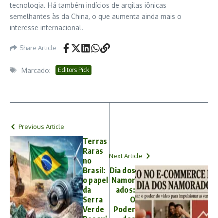
tecnologia. Há também indícios de argilas iônicas
semelhantes às da China, o que aumenta ainda mais o
interesse internacional.
Share Article
Marcado:
Editors Pick
Previous Article
Terras
Raras
Next Article
no
Brasil:
Dia dos
o papel
Namor
da
ados:
Serra
O
Verde
Poder