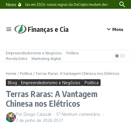
Ir para o conteúdo
News
Criptomoedas em 2026: novas regras da DeCripto mudam declaração de Bitcoin
Finanças e Cia
Menu
Empreendedorismo e Negócios
Política
Renda Extra
Marketing digital
Home
/
Política
/
Terras Raras: A Vantagem Chinesa nos Elétricos
Blog
Empreendedorismo e Negócios
Política
Terras Raras: A Vantagem
Chinesa nos Elétricos
Por
Diogo Calazak
Nenhum comentário
7 de junho de 2026
01:27