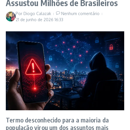
Assustou Milhões de Brasileiros
Por
Diogo Calazak
Nenhum comentário
21 de junho de 2026
16:33
Termo desconhecido para a maioria da
população virou um dos assuntos mais