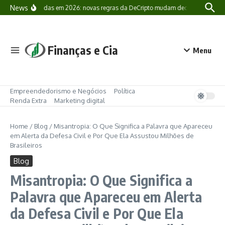
Ir para o conteúdo
News
Criptomoedas em 2026: novas regras da DeCripto mudam declaração de Bitcoi
Finanças e Cia
Menu
Empreendedorismo e Negócios
Política
Renda Extra
Marketing digital
Home
/
Blog
/
Misantropia: O Que Significa a Palavra que Apareceu
em Alerta da Defesa Civil e Por Que Ela Assustou Milhões de
Brasileiros
Blog
Misantropia: O Que Significa a
Palavra que Apareceu em Alerta
da Defesa Civil e Por Que Ela