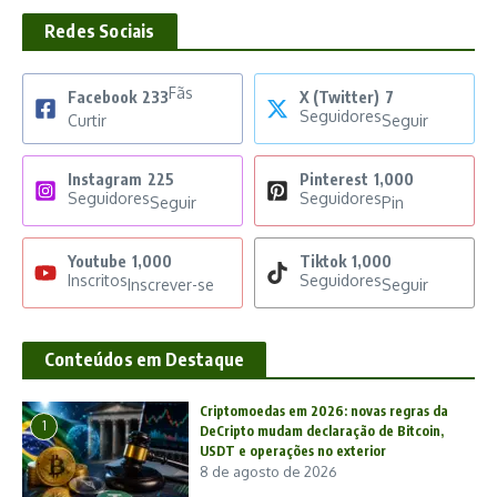
Redes Sociais
Fãs
Facebook
233
X (Twitter)
7
Seguidores
Curtir
Seguir
Instagram
225
Pinterest
1,000
Seguidores
Seguidores
Seguir
Pin
Youtube
1,000
Tiktok
1,000
Inscritos
Seguidores
Inscrever-se
Seguir
Conteúdos em Destaque
Criptomoedas em 2026: novas regras da
1
DeCripto mudam declaração de Bitcoin,
USDT e operações no exterior
8 de agosto de 2026