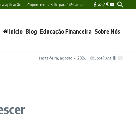
ação
Copom reduz Selic para 14% ao ano e mantém cautela sobre próximos cort
Início
Blog
Educação Financeira
Sobre Nós
sexta-feira, agosto 7, 2026
10:56:50 AM
escer