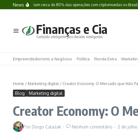
Ir para o conteúdo
News
 já representam cerca de 80% das operações com criptomoedas no Brasil; entend
Finanças e Cia
Conteúdo inteligente para decisões inteligentes
Empreendedorismo e Negócios
Política
Renda Extra
Marketing
Home
/
Marketing digital
/
Creator Economy: O Mercado que Não Pa
Blog
Marketing digital
Creator Economy: O Me
Por
Diogo Calazak
Nenhum comentário
2 de julh