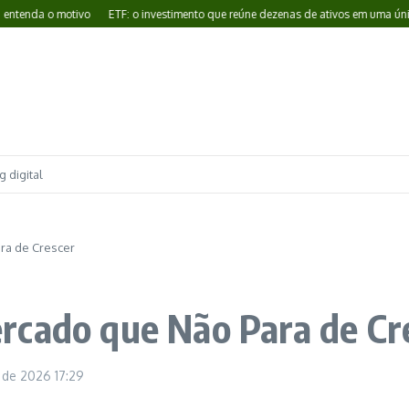
a o motivo
ETF: o investimento que reúne dezenas de ativos em uma única aplic
 digital
ra de Crescer
rcado que Não Para de Cr
o de 2026
17:29