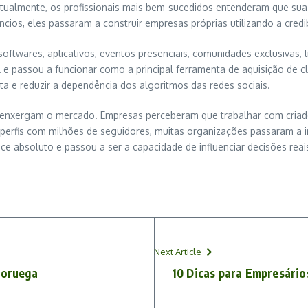
. Atualmente, os profissionais mais bem-sucedidos entenderam que sua
os, eles passaram a construir empresas próprias utilizando a credi
twares, aplicativos, eventos presenciais, comunidades exclusivas, liv
l e passou a funcionar como a principal ferramenta de aquisição de cl
ita e reduzir a dependência dos algoritmos das redes sociais.
xergam o mercado. Empresas perceberam que trabalhar com criador
 perfis com milhões de seguidores, muitas organizações passaram a
e absoluto e passou a ser a capacidade de influenciar decisões reai
Next Article
Noruega
10 Dicas para Empresário