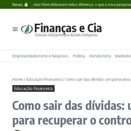
News
 liderança, mas Flávio Bolsonaro reduz diferença: o que a nova pesquisa revela so
Finanças e Cia
Conteúdo inteligente para decisões inteligentes
Empreendedorismo e Negócios
Política
Renda Extra
Marketing
Home
/
Educação Financeira
/
Como sair das dívidas: um panorama c
Educação Financeira
Como sair das dívidas:
para recuperar o contro