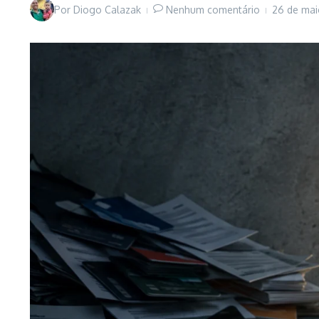
Por
Diogo Calazak
Nenhum comentário
26 de ma