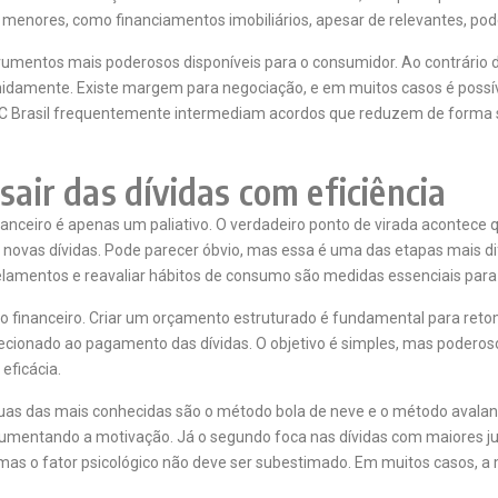
os menores, como financiamentos imobiliários, apesar de relevantes, po
umentos mais poderosos disponíveis para o consumidor. Ao contrário d
nidamente. Existe margem para negociação, e em muitos casos é possíve
 Brasil
frequentemente intermediam acordos que reduzem de forma sub
sair das dívidas com eficiência
anceiro é apenas um paliativo. O verdadeiro ponto de virada acontece q
rar novas dívidas. Pode parecer óbvio, mas essa é uma das etapas mais d
rcelamentos e reavaliar hábitos de consumo são medidas essenciais par
financeiro. Criar um orçamento estruturado é fundamental para retomar
direcionado ao pagamento das dívidas. O objetivo é simples, mas podero
eficácia.
 duas das mais conhecidas são o método bola de neve e o método avala
umentando a motivação. Já o segundo foca nas dívidas com maiores jur
, mas o fator psicológico não deve ser subestimado. Em muitos casos, 