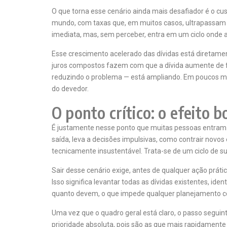
O que torna esse cenário ainda mais desafiador é o cus
mundo, com taxas que, em muitos casos, ultrapassam fa
imediata, mas, sem perceber, entra em um ciclo onde 
Esse crescimento acelerado das dívidas está diretamen
juros compostos fazem com que a dívida aumente de fo
reduzindo o problema — está ampliando. Em poucos me
do devedor.
O ponto crítico: o efeito 
É justamente nesse ponto que muitas pessoas entram e
saída, leva a decisões impulsivas, como contrair novo
tecnicamente insustentável. Trata-se de um ciclo de su
Sair desse cenário exige, antes de qualquer ação práti
Isso significa levantar todas as dívidas existentes, 
quanto devem, o que impede qualquer planejamento cons
Uma vez que o quadro geral está claro, o passo segui
prioridade absoluta, pois são as que mais rapidamente