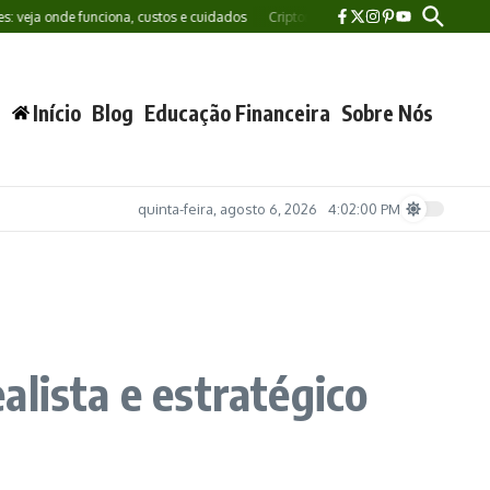
onde funciona, custos e cuidados
Criptomoedas: o que são, como funcionam e val
Início
Blog
Educação Financeira
Sobre Nós
quinta-feira, agosto 6, 2026
4:02:02 PM
lista e estratégico