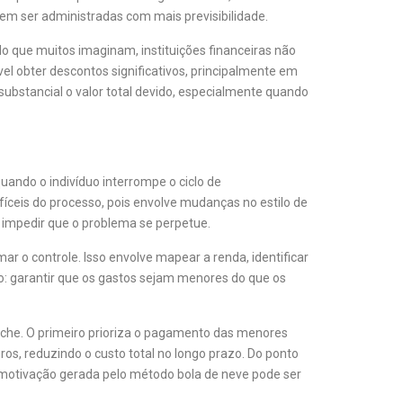
dem ser administradas com mais previsibilidade.
o que muitos imaginam, instituições financeiras não
l obter descontos significativos, principalmente em
stancial o valor total devido, especialmente quando
uando o indivíduo interrompe o ciclo de
ifíceis do processo, pois envolve mudanças no estilo de
a impedir que o problema se perpetue.
 o controle. Isso envolve mapear a renda, identificar
so: garantir que os gastos sejam menores do que os
nche. O primeiro prioriza o pagamento das menores
os, reduzindo o custo total no longo prazo. Do ponto
a motivação gerada pelo método bola de neve pode ser