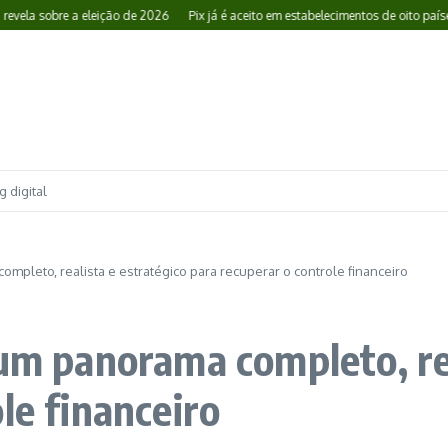
bre a eleição de 2026
Pix já é aceito em estabelecimentos de oito países: veja 
 digital
ompleto, realista e estratégico para recuperar o controle financeiro
 um panorama completo, rea
le financeiro