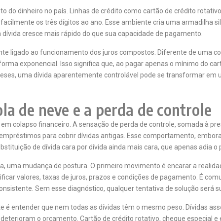
to do dinheiro no país. Linhas de crédito como cartão de crédito rotati
cilmente os três dígitos ao ano. Esse ambiente cria uma armadilha sil
a dívida cresce mais rápido do que sua capacidade de pagamento.
te ligado ao funcionamento dos juros compostos. Diferente de uma cobr
rma exponencial. Isso significa que, ao pagar apenas o mínimo do cart
ses, uma dívida aparentemente controlável pode se transformar em u
bola de neve e a perda de controle
m colapso financeiro. A sensação de perda de controle, somada à press
s empréstimos para cobrir dívidas antigas. Esse comportamento, embora
bstituição de dívida cara por dívida ainda mais cara, que apenas adia 
ca, uma mudança de postura. O primeiro movimento é encarar a realidad
identificar valores, taxas de juros, prazos e condições de pagamento. 
istente. Sem esse diagnóstico, qualquer tentativa de solução será supe
nte é entender que nem todas as dívidas têm o mesmo peso. Dívidas as
 deterioram o orçamento. Cartão de crédito rotativo, cheque especial 