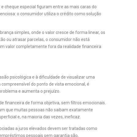
vo e cheque especial figuram entre as mais caras do
enciosa: o consumidor utiliza o crédito como solução
ança simples, onde o valor cresce de forma linear, os
ão ou atrasar parcelas, o consumidor não está
m valor completamente fora da realidade financeira
ão psicológica e à dificuldade de visualizar uma
 compreensível do ponto de vista emocional, é
o problema e aumenta o prejuízo.
e financeira de forma objetiva, sem filtros emocionais.
É comum que muitas pessoas não saibam exatamente
rficial e, na maioria das vezes, ineficaz.
sociadas a juros elevados devem ser tratadas como
e empréstimos pessoais sem garantia são,