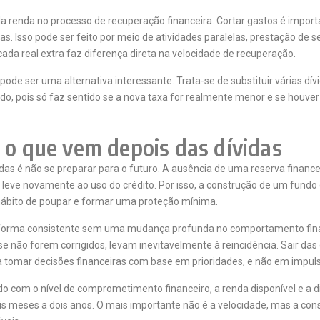
 renda no processo de recuperação financeira. Cortar gastos é importa
das. Isso pode ser feito por meio de atividades paralelas, prestação de 
ada real extra faz diferença direta na velocidade de recuperação.
ode ser uma alternativa interessante. Trata-se de substituir várias dí
do, pois só faz sentido se a nova taxa for realmente menor e se houver 
 o que vem depois das dívidas
das é não se preparar para o futuro. A ausência de uma reserva finan
 leve novamente ao uso do crédito. Por isso, a construção de um fund
 o hábito de poupar e formar uma proteção mínima.
 forma consistente sem uma mudança profunda no comportamento finan
 se não forem corrigidos, levam inevitavelmente à reincidência. Sair 
 tomar decisões financeiras com base em prioridades, e não em impul
do com o nível de comprometimento financeiro, a renda disponível e a di
eis meses a dois anos. O mais importante não é a velocidade, mas a co