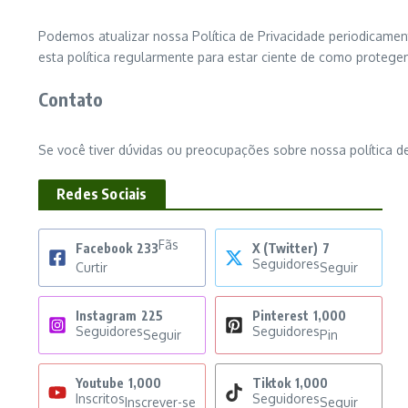
Podemos atualizar nossa Política de Privacidade periodicame
esta política regularmente para estar ciente de como proteg
Contato
Se você tiver dúvidas ou preocupações sobre nossa política de
Redes Sociais
Fãs
Facebook
233
X (Twitter)
7
Seguidores
Curtir
Seguir
Instagram
225
Pinterest
1,000
Seguidores
Seguidores
Seguir
Pin
Youtube
1,000
Tiktok
1,000
Inscritos
Seguidores
Inscrever-se
Seguir