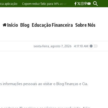
plicação
Copom reduz Selic para 14% ao ano e mantém cautela sobre próximos 
Início
Blog
Educação Financeira
Sobre Nós
sexta-feira, agosto 7, 2026
4:17:11 AM
informações pessoais ao visitar o Blog Finanças e Cia.