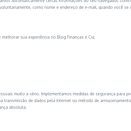
tramos automaticamente certas informações do seu navegador, como o
 voluntariamente, como nome e endereço de e-mail, quando você se 
 melhorar sua experiência no Blog Finanças e Cia;
.
essoais muito a sério. Implementamos medidas de segurança para pro
uma transmissão de dados pela Internet ou método de armazenament
ança absoluta.