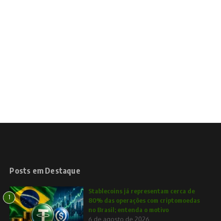
Posts em Destaque
Stablecoins já representam cerca de
1
80% das operações com criptomoedas
no Brasil; entenda o motivo
6 de agosto de 2026