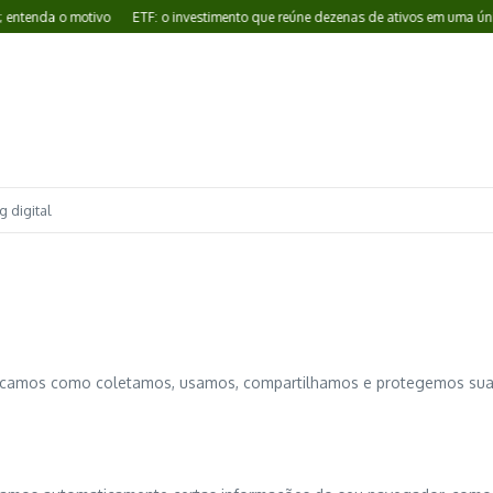
enda o motivo
ETF: o investimento que reúne dezenas de ativos em uma única a
 digital
plicamos como coletamos, usamos, compartilhamos e protegemos suas 