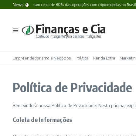
Ir para o conteúdo
News
oins já representam cerca de 80% das operações com criptomoedas no Brasil; ent
Finanças e Cia
Conteúdo inteligente para decisões inteligentes
Empreendedorismo e Negócios
Política
Renda Extra
Marketing
Política de Privacidade
Bem-vindo à nossa Política de Privacidade. Nesta página, ex
Coleta de Informações