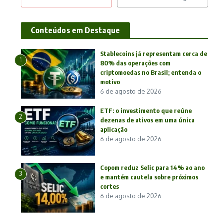
Conteúdos em Destaque
Stablecoins já representam cerca de
1
80% das operações com
criptomoedas no Brasil; entenda o
motivo
6 de agosto de 2026
ETF: o investimento que reúne
2
dezenas de ativos em uma única
aplicação
6 de agosto de 2026
Copom reduz Selic para 14% ao ano
3
e mantém cautela sobre próximos
cortes
6 de agosto de 2026