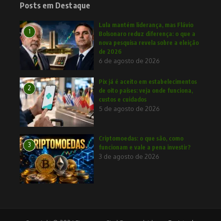
Posts em Destaque
Lula mantém liderança, mas Flávio
1
Bolsonaro reduz diferença: o que a
nova pesquisa revela sobre a eleição
de 2026
6 de agosto de 2026
Pix já é aceito em estabelecimentos
2
de oito países: veja onde funciona,
custos e cuidados
5 de agosto de 2026
Criptomoedas: o que são, como
3
funcionam e vale a pena investir?
3 de agosto de 2026